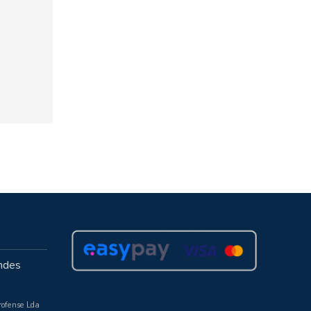
ndes
rofense Lda