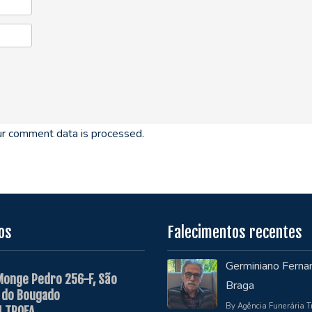
r comment data is processed.
os
Falecimentos recentes
Germiniano Ferna
Monge Pedro 256-F, São
Braga
 do Bougado
By Agência Funerária T
 TROFA