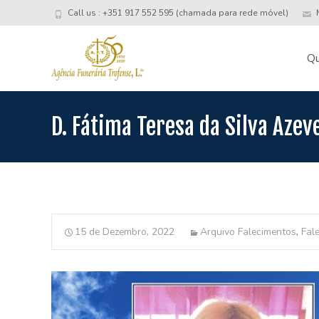
Call us : +351 917 552 595 (chamada para rede móvel)
M
Skip
to
Q
conte
D. Fátima Teresa da Silva Azev
15 de Dezembro, 2022
Arquivo Falecimentos
,
Fal