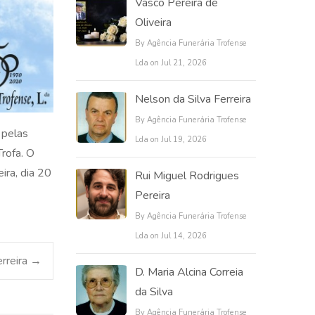
Vasco Pereira de
Oliveira
By Agência Funerária Trofense
Lda on Jul 21, 2026
Nelson da Silva Ferreira
By Agência Funerária Trofense
 pelas
Lda on Jul 19, 2026
Trofa. O
ira, dia 20
Rui Miguel Rodrigues
Pereira
By Agência Funerária Trofense
Lda on Jul 14, 2026
erreira
→
D. Maria Alcina Correia
da Silva
By Agência Funerária Trofense