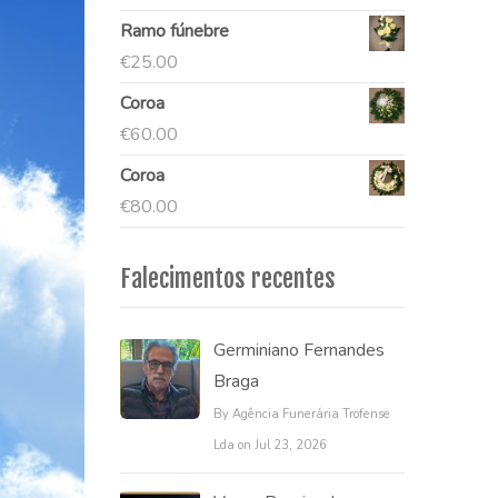
Ramo fúnebre
€
25.00
Coroa
€
60.00
Coroa
€
80.00
Falecimentos recentes
Germiniano Fernandes
Braga
By Agência Funerária Trofense
Lda on Jul 23, 2026