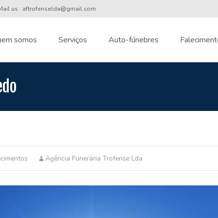
ail us : aftrofenselda@gmail.com
uem somos
Serviços
Auto-fúnebres
Faleciment
nt
edo
ecimentos
Agência Funerária Trofense Lda