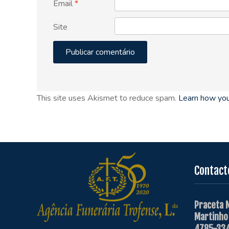
Email
*
Site
This site uses Akismet to reduce spam.
Learn how you
Contact
Praceta 
Martinho
4785-334