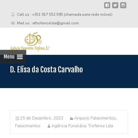
Call us : +351 917 552 595 (chamada para rede móvel)
Mail us : aftrofenselda@gmail.com
Skip
to
cont
Menu
D. Elisa da Costa Carvalho
25 de Dezembro, 2023
Arquivo Falecimentos
,
Falecimentos
Agência Funerária Trofense Lda