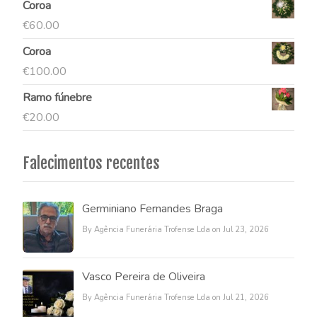
Coroa
€
60.00
Coroa
€
100.00
Ramo fúnebre
€
20.00
Falecimentos recentes
Germiniano Fernandes Braga
By Agência Funerária Trofense Lda on Jul 23, 2026
Vasco Pereira de Oliveira
By Agência Funerária Trofense Lda on Jul 21, 2026