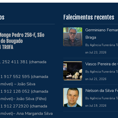
os
Falecimentos recentes
Germiniano Ferna
Monge Pedro 256-F, São
Braga
 do Bougado
By Agência Funerária T
 TROFA
on Jul 23, 2026
51 252 411 381 (chamada
Vasco Pereira de 
By Agência Funerária T
1 917 552 595 (chamada
on Jul 21, 2026
 móvel) – João Silva
Nelson da Silva Fe
1 912 128 052 (chamada
 móvel)– João Silva (Filho)
By Agência Funerária T
51 912 272920 (chamada
on Jul 19, 2026
 móvel)– Ana Margarida Silva