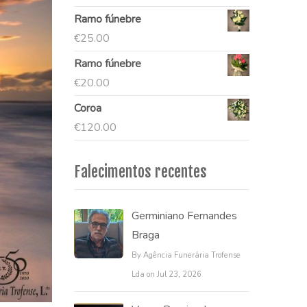
Ramo fúnebre
€
25.00
Ramo fúnebre
€
20.00
Coroa
€
120.00
Falecimentos recentes
Germiniano Fernandes
Braga
By Agência Funerária Trofense
Lda on Jul 23, 2026