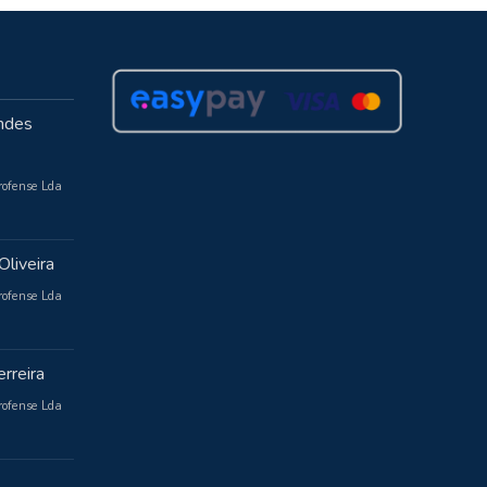
ndes
rofense Lda
Oliveira
rofense Lda
rreira
rofense Lda