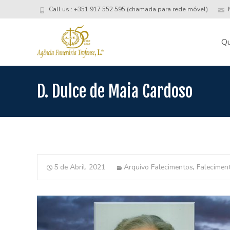
Call us : +351 917 552 595 (chamada para rede móvel)
M
Skip
to
Q
conte
D. Dulce de Maia Cardoso
5 de Abril, 2021
Arquivo Falecimentos
,
Falecimen