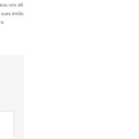
Deus vos dê
 suas irmãs
ra