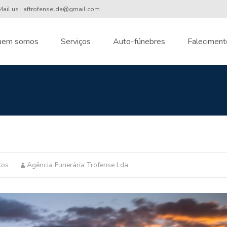
ail us : aftrofenselda@gmail.com
uem somos
Serviços
Auto-fúnebres
Faleciment
nt
tos
Agência Funerária Trofense Lda