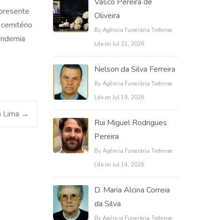
Vasco Pereira de
 presente
Oliveira
 cemitério
By Agência Funerária Trofense
pandemia
Lda on Jul 21, 2026
Nelson da Silva Ferreira
By Agência Funerária Trofense
Lda on Jul 19, 2026
a Lima
→
Rui Miguel Rodrigues
Pereira
By Agência Funerária Trofense
Lda on Jul 14, 2026
D. Maria Alcina Correia
da Silva
By Agência Funerária Trofense