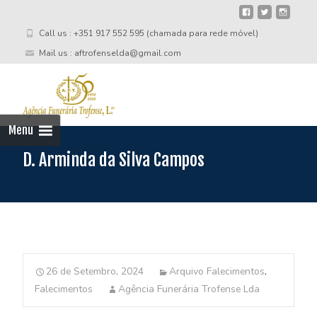
Call us : +351 917 552 595 (chamada para rede móvel)
Mail us : aftrofenselda@gmail.com
Skip
to
cont
Menu
D. Arminda da Silva Campos
26 de Setembro, 2024
Arquivo Falecimentos
,
Falecimentos
Agência Funerária Trofense Lda