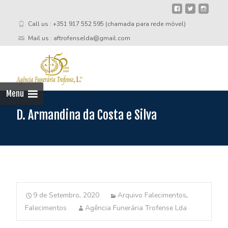
Call us : +351 917 552 595 (chamada para rede móvel)
Mail us : aftrofenselda@gmail.com
Skip
to
cont
Menu
D. Armandina da Costa e Silva
9 de Setembro, 2020
Arquivo Falecimentos
,
Falecimentos
Agência Funerária Trofense Lda