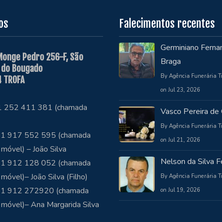
os
Falecimentos recentes
Germiniano Ferna
Monge Pedro 256-F, São
Braga
 do Bougado
By Agência Funerária T
 TROFA
on Jul 23, 2026
51 252 411 381 (chamada
Vasco Pereira de 
By Agência Funerária T
1 917 552 595 (chamada
on Jul 21, 2026
 móvel) – João Silva
Nelson da Silva Fe
1 912 128 052 (chamada
 móvel)– João Silva (Filho)
By Agência Funerária T
51 912 272920 (chamada
on Jul 19, 2026
 móvel)– Ana Margarida Silva