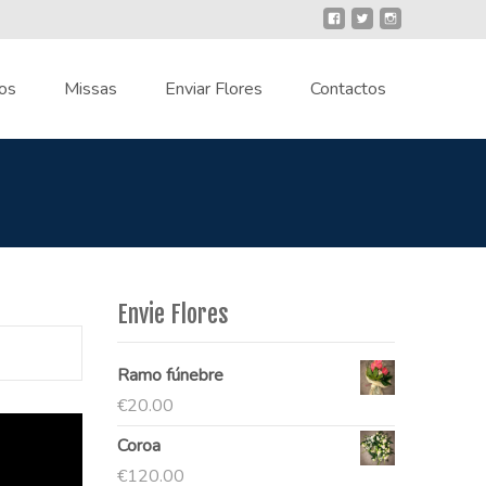
os
Missas
Enviar Flores
Contactos
Envie Flores
Ramo fúnebre
€
20.00
Coroa
€
120.00