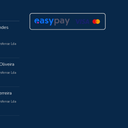
ndes
rofense Lda
Oliveira
rofense Lda
rreira
rofense Lda