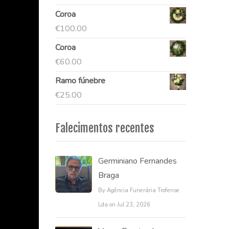
Coroa
€
100.00
Coroa
€
60.00
Ramo fúnebre
€
25.00
Falecimentos recentes
Germiniano Fernandes
Braga
By Agência Funerária Trofense
Lda on Jul 23, 2026