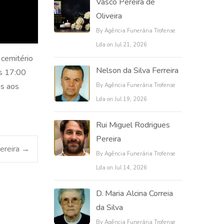
Vasco Pereira de
Oliveira
By Agência Funerária Trofense
Lda on Jul 21, 2026
 cemitério
Nelson da Silva Ferreira
as 17:00
as aos
By Agência Funerária Trofense
Lda on Jul 19, 2026
Rui Miguel Rodrigues
Pereira
ereira
→
By Agência Funerária Trofense
Lda on Jul 14, 2026
D. Maria Alcina Correia
da Silva
By Agência Funerária Trofense