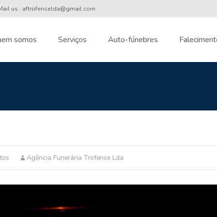
ail us : aftrofenselda@gmail.com
uem somos
Serviços
Auto-fúnebres
Faleciment
nt
tos
Agência Funerária Trofense Lda