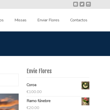
os
Missas
Enviar Flores
Contactos
Envie Flores
Coroa
€
100.00
Ramo fúnebre
€
20.00