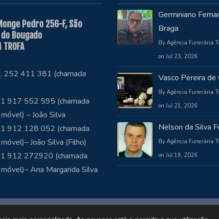
Germiniano Ferna
Monge Pedro 256-F, São
Braga
 do Bougado
By Agência Funerária T
 TROFA
on Jul 23, 2026
51 252 411 381 (chamada
Vasco Pereira de 
By Agência Funerária T
1 917 552 595 (chamada
on Jul 21, 2026
 móvel) – João Silva
Nelson da Silva Fe
1 912 128 052 (chamada
 móvel)– João Silva (Filho)
By Agência Funerária T
51 912 272920 (chamada
on Jul 19, 2026
 móvel)– Ana Margarida Silva