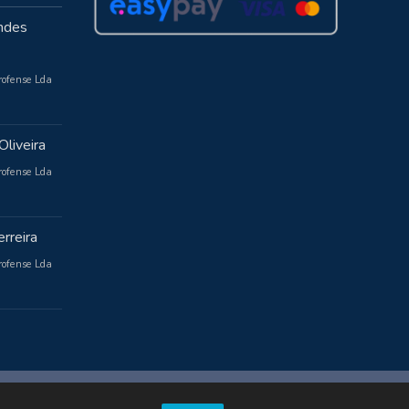
ndes
rofense Lda
Oliveira
rofense Lda
rreira
rofense Lda
Powered by WordPress
, Theme
i-max
by TemplatesNext.