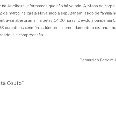
te na Abelheira. Informamos que não há velório. A Missa de corpo
2 de março, na Igreja Nova, indo a sepultar em jazigo de família n
contra-se aberta amanha pelas 14:00 horas. Devido à pandemia
S durante as cerimónias fúnebres, nomeadamente o distanciamen
desde já a compreensão.
Bernardino Ferreira
sta Couto
”