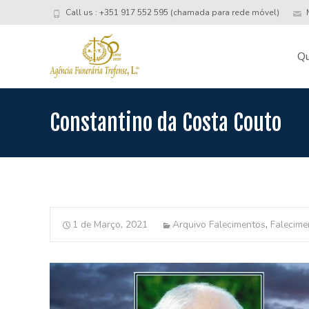
Call us : +351 917 552 595 (chamada para rede móvel)
M
Skip
to
Q
conte
Constantino da Costa Couto
1 de Março, 2021
Arquivo Falecimentos
,
Falecime