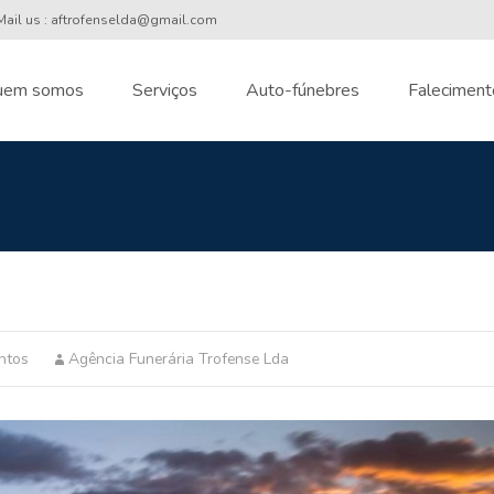
ail us : aftrofenselda@gmail.com
uem somos
Serviços
Auto-fúnebres
Faleciment
nt
ntos
Agência Funerária Trofense Lda