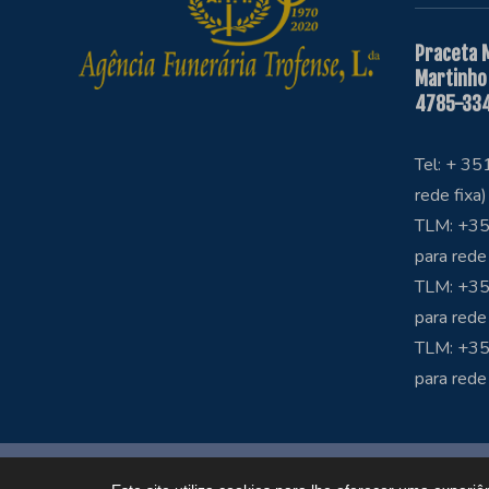
Praceta 
Martinho
4785-334
Tel: + 3
rede fixa)
TLM: +35
para rede
TLM: +35
para rede
TLM: +3
para rede
Copyright © Funerária Trofense