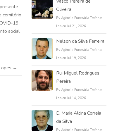
Vasco Pereira de
 presente
Oliveira
o cemitério
By Agência Funerária Trofense
 COVID-19,
Lda on Jul 21, 2026
to social,
Nelson da Silva Ferreira
By Agência Funerária Trofense
Lda on Jul 19, 2026
 Lopes
→
Rui Miguel Rodrigues
Pereira
By Agência Funerária Trofense
Lda on Jul 14, 2026
D. Maria Alcina Correia
da Silva
By Agência Funerária Trofense