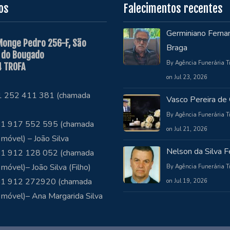
os
Falecimentos recentes
Germiniano Ferna
Monge Pedro 256-F, São
Braga
 do Bougado
By Agência Funerária T
 TROFA
on Jul 23, 2026
51 252 411 381 (chamada
Vasco Pereira de 
By Agência Funerária T
1 917 552 595 (chamada
on Jul 21, 2026
 móvel) – João Silva
Nelson da Silva Fe
1 912 128 052 (chamada
 móvel)– João Silva (Filho)
By Agência Funerária T
51 912 272920 (chamada
on Jul 19, 2026
 móvel)– Ana Margarida Silva