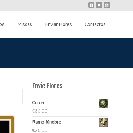
os
Missas
Enviar Flores
Contactos
Envie Flores
Coroa
€
60.00
Ramo fúnebre
€
25.00