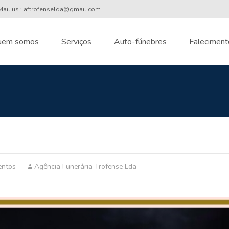
ail us : aftrofenselda@gmail.com
uem somos
Serviços
Auto-fúnebres
Faleciment
nt
entos
Agência Funerária Trofense Lda