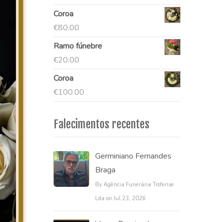
Coroa
€
80.00
Ramo fúnebre
€
20.00
Coroa
€
100.00
Falecimentos recentes
Germiniano Fernandes
Braga
By Agência Funerária Trofense
Lda on Jul 23, 2026