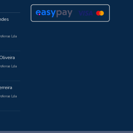
ndes
rofense Lda
Oliveira
rofense Lda
rreira
rofense Lda