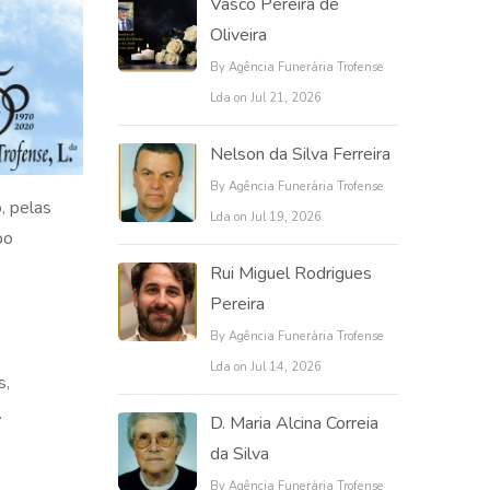
Vasco Pereira de
Oliveira
By Agência Funerária Trofense
Lda on Jul 21, 2026
Nelson da Silva Ferreira
By Agência Funerária Trofense
, pelas
Lda on Jul 19, 2026
po
Rui Miguel Rodrigues
Pereira
By Agência Funerária Trofense
Lda on Jul 14, 2026
s,
.
D. Maria Alcina Correia
da Silva
By Agência Funerária Trofense