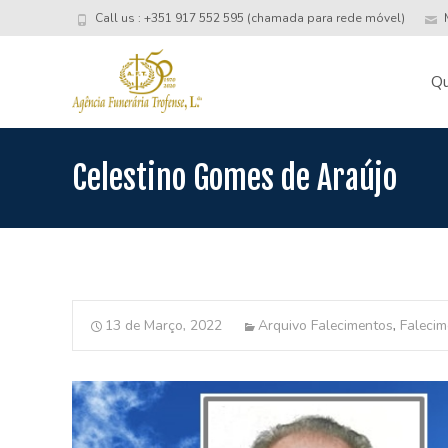
Call us : +351 917 552 595 (chamada para rede móvel)
M
Skip
to
Q
conte
Celestino Gomes de Araújo
13 de Março, 2022
Arquivo Falecimentos
,
Falecim