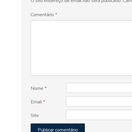
O seu endereço de email não será publicado.
Cam
Comentário
*
Nome
*
Email
*
Site