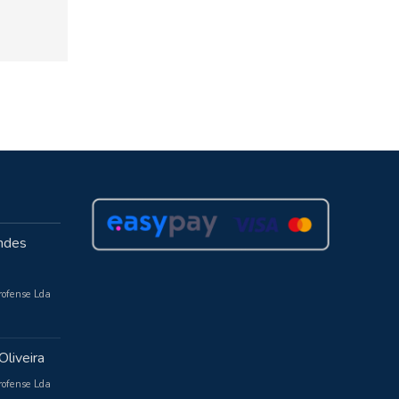
ndes
rofense Lda
Oliveira
rofense Lda