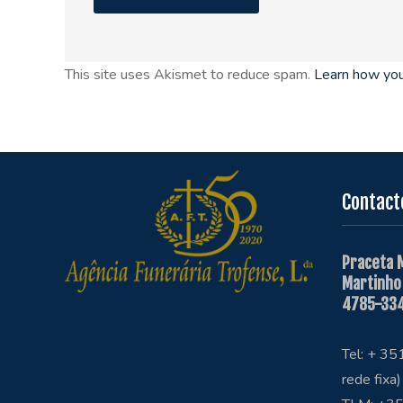
This site uses Akismet to reduce spam.
Learn how you
Contact
Praceta 
Martinho
4785-334
Tel: + 3
rede fixa)