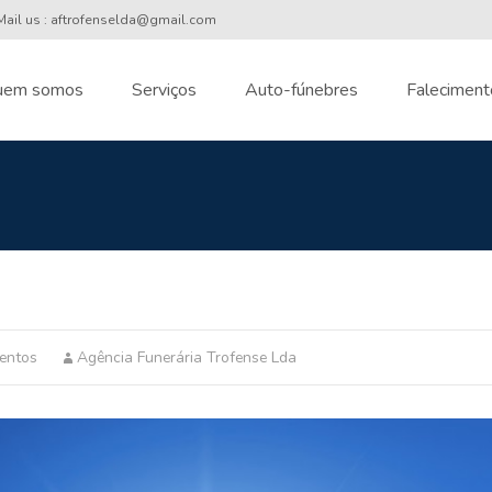
ail us : aftrofenselda@gmail.com
uem somos
Serviços
Auto-fúnebres
Faleciment
nt
entos
Agência Funerária Trofense Lda