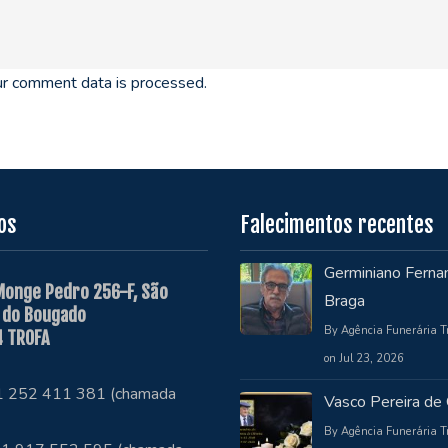
r comment data is processed.
os
Falecimentos recentes
Germiniano Ferna
Monge Pedro 256-F, São
Braga
 do Bougado
By Agência Funerária T
 TROFA
on Jul 23, 2026
51 252 411 381 (chamada
Vasco Pereira de 
By Agência Funerária T