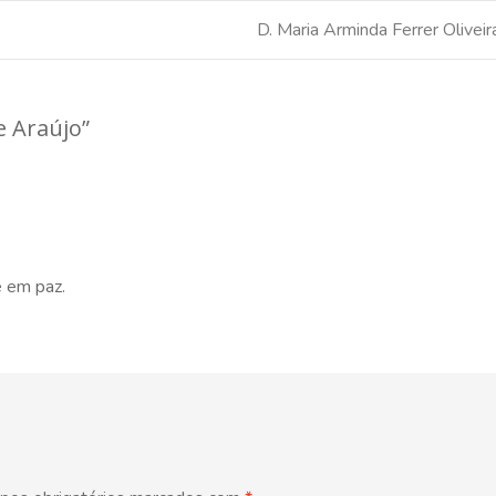
D. Maria Arminda Ferrer Olivei
e Araújo
”
e em paz.