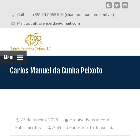
Call us : +351 917 552 595 (chamada para rede móvel)
Mail us : aftrofenselda@gmail.com
Skip
to
cont
Menu
Carlos Manuel da Cunha Peixoto
27 de Janeiro, 2023
Arquivo Falecimentos
,
Falecimentos
Agência Funerária Trofense Lda