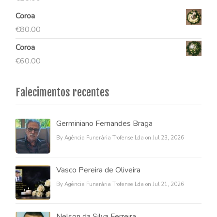
Coroa
€
80.00
Coroa
€
60.00
Falecimentos recentes
Germiniano Fernandes Braga
By Agência Funerária Trofense Lda on Jul 23, 2026
Vasco Pereira de Oliveira
By Agência Funerária Trofense Lda on Jul 21, 2026
Nelson da Silva Ferreira