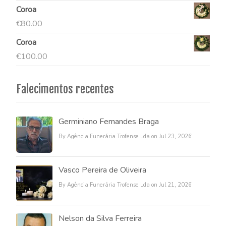
Coroa
€
80.00
Coroa
€
100.00
Falecimentos recentes
Germiniano Fernandes Braga
By Agência Funerária Trofense Lda on Jul 23, 2026
Vasco Pereira de Oliveira
By Agência Funerária Trofense Lda on Jul 21, 2026
Nelson da Silva Ferreira