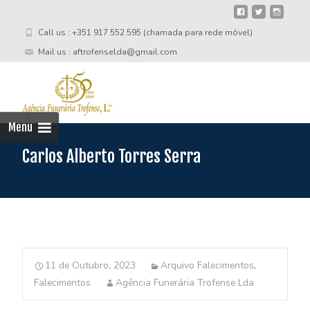
Call us : +351 917 552 595 (chamada para rede móvel)
Mail us : aftrofenselda@gmail.com
Skip
to
cont
Menu
Carlos Alberto Torres Serra
11 de Outubro, 2023
Arquivo Falecimentos
,
Falecimentos
Agência Funerária Trofense Lda