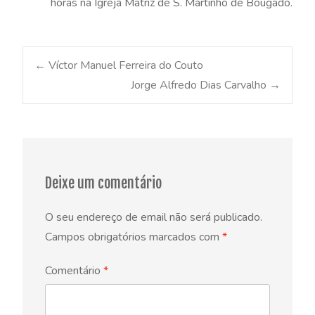
horas na Igreja Matriz de S. Martinho de Bougado.
Post
←
Víctor Manuel Ferreira do Couto
Jorge Alfredo Dias Carvalho
→
navigation
Deixe um comentário
O seu endereço de email não será publicado.
Campos obrigatórios marcados com
*
Comentário
*