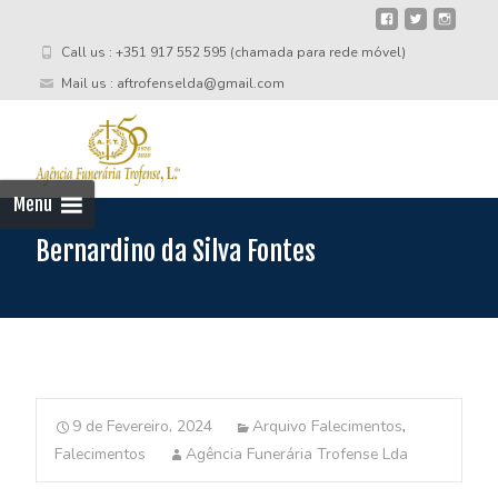
Call us : +351 917 552 595 (chamada para rede móvel)
Mail us : aftrofenselda@gmail.com
Skip
to
cont
Menu
Bernardino da Silva Fontes
9 de Fevereiro, 2024
Arquivo Falecimentos
,
Falecimentos
Agência Funerária Trofense Lda