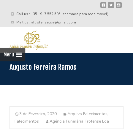
Call us : +351 917 552 595 (chamada para rede móvel)
Mail us : aftrofenselda@gmail.com
Skip
to
cont
Menu
Augusto Ferreira Ramos
3 de Fevereiro, 2020
Arquivo Falecimentos
,
Falecimentos
Agência Funerária Trofense Lda