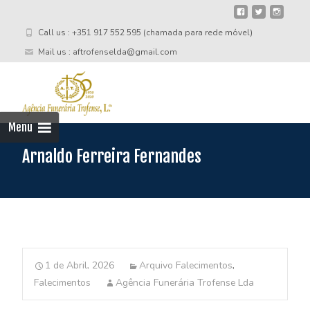
Call us : +351 917 552 595 (chamada para rede móvel)
Mail us : aftrofenselda@gmail.com
Skip
to
cont
Menu
Arnaldo Ferreira Fernandes
1 de Abril, 2026
Arquivo Falecimentos
,
Falecimentos
Agência Funerária Trofense Lda