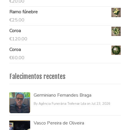
€
20.00
Ramo fúnebre
€
25.00
Coroa
€
120.00
Coroa
€
60.00
Falecimentos recentes
Germiniano Fernandes Braga
By Agência Funerária Trofense Lda on Jul 23, 2026
Vasco Pereira de Oliveira