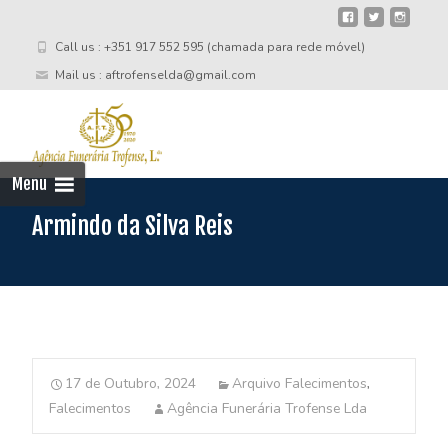
Call us : +351 917 552 595 (chamada para rede móvel)
Mail us : aftrofenselda@gmail.com
Skip
to
cont
Menu
Armindo da Silva Reis
17 de Outubro, 2024
Arquivo Falecimentos
,
Falecimentos
Agência Funerária Trofense Lda