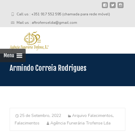
Call us : +351 917 552 595 (chamada para rede móvel)
Mail us : aftrofenselda@gmail.com
Skip
to
cont
Menu
Armindo Correia Rodrigues
25 de Setembro, 2022
Arquivo Falecimentos
,
Falecimentos
Agência Funerária Trofense Lda