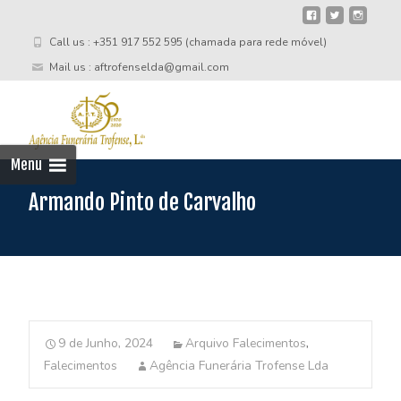
Call us : +351 917 552 595 (chamada para rede móvel)
Mail us : aftrofenselda@gmail.com
Skip
to
cont
Menu
Armando Pinto de Carvalho
9 de Junho, 2024
Arquivo Falecimentos
,
Falecimentos
Agência Funerária Trofense Lda