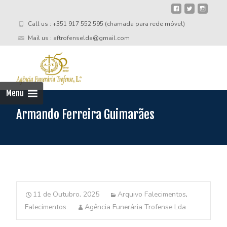
Call us : +351 917 552 595 (chamada para rede móvel)
Mail us : aftrofenselda@gmail.com
Skip
to
cont
Menu
Armando Ferreira Guimarães
11 de Outubro, 2025
Arquivo Falecimentos
,
Falecimentos
Agência Funerária Trofense Lda