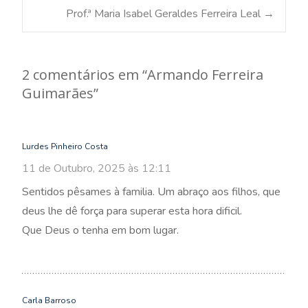
Post
Prof.ª Maria Isabel Geraldes Ferreira Leal
→
navigation
2 comentários em “
Armando Ferreira
Guimarães
”
Lurdes Pinheiro Costa
11 de Outubro, 2025 às 12:11
Sentidos pêsames à familia. Um abraço aos filhos, que
deus lhe dê força para superar esta hora dificil.
Que Deus o tenha em bom lugar.
Carla Barroso