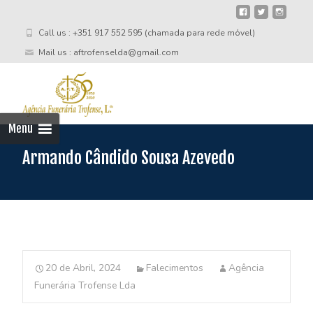
Call us : +351 917 552 595 (chamada para rede móvel)
Mail us : aftrofenselda@gmail.com
Skip
to
cont
Menu
Armando Cândido Sousa Azevedo
20 de Abril, 2024
Falecimentos
Agência
Funerária Trofense Lda