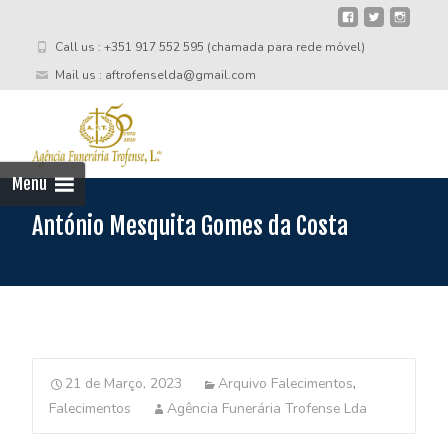
Call us : +351 917 552 595 (chamada para rede móvel)
Mail us : aftrofenselda@gmail.com
Skip
to
cont
Menu
António Mesquita Gomes da Costa
21 de Março, 2023
Arquivo Falecimentos
,
Falecimentos
Agência Funerária Trofense Lda