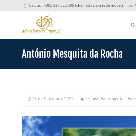
Call us : +351 917 552 595 (chamada para rede móvel)
M
Skip
to
Q
conte
António Mesquita da Rocha
13 de Setembro, 2022
Arquivo Falecimentos
,
Fal