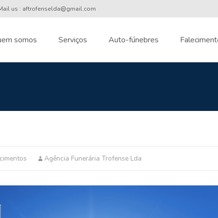
ail us : aftrofenselda@gmail.com
uem somos
Serviços
Auto-fúnebres
Faleciment
nt
ecimentos
Agência Funerária Trofense Lda