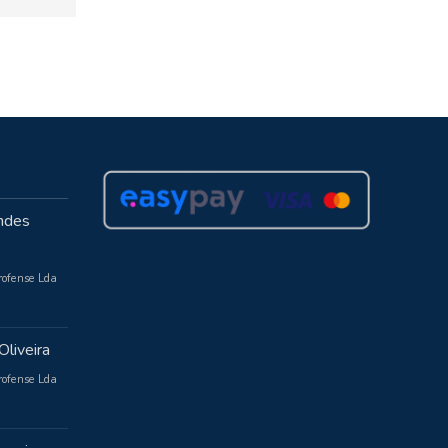
ndes
rofense Lda
Oliveira
rofense Lda