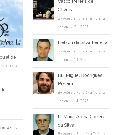
Vasco Pereira de
Oliveira
By Agência Funerária Trofense
Lda on Jul 21, 2026
Nelson da Silva Ferreira
By Agência Funerária Trofense
quial de
Lda on Jul 19, 2026
sitado na
Rui Miguel Rodrigues
Pereira
 de
By Agência Funerária Trofense
Lda on Jul 14, 2026
D. Maria Alcina Correia
da Silva
iranda
→
By Agência Funerária Trofense