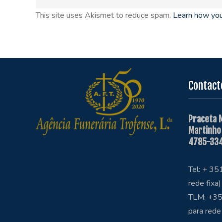
This site uses Akismet to reduce spam.
Learn how you
Contact
Praceta 
Martinho
4785-334
Tel: + 3
rede fixa)
TLM: +35
para rede