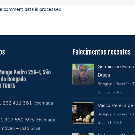
r comment data is processed.
os
Falecimentos recentes
Germiniano Ferna
Monge Pedro 256-F, São
Braga
 do Bougado
By Agência Funerária T
 TROFA
on Jul 23, 2026
51 252 411 381 (chamada
Vasco Pereira de 
By Agência Funerária T
1 917 552 595 (chamada
on Jul 21, 2026
 móvel) – João Silva