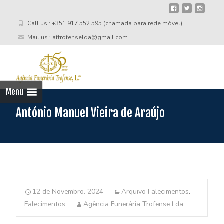
Call us : +351 917 552 595 (chamada para rede móvel)
Mail us : aftrofenselda@gmail.com
Skip
to
cont
Menu
António Manuel Vieira de Araújo
12 de Novembro, 2024
Arquivo Falecimentos
,
Falecimentos
Agência Funerária Trofense Lda