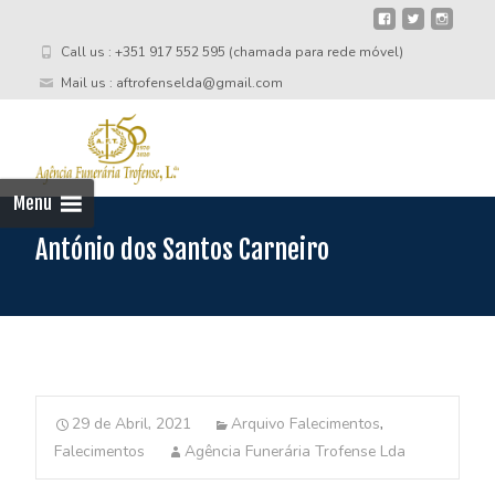
Call us : +351 917 552 595 (chamada para rede móvel)
Mail us : aftrofenselda@gmail.com
Skip
to
cont
Menu
António dos Santos Carneiro
29 de Abril, 2021
Arquivo Falecimentos
,
Falecimentos
Agência Funerária Trofense Lda