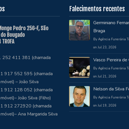
os
Falecimentos recentes
Germiniano Ferna
Monge Pedro 256-F, São
Braga
 do Bougado
By Agência Funerária T
 TROFA
on Jul 23, 2026
51 252 411 381 (chamada
Vasco Pereira de 
By Agência Funerária T
1 917 552 595 (chamada
on Jul 21, 2026
 móvel) – João Silva
Nelson da Silva Fe
1 912 128 052 (chamada
 móvel)– João Silva (Filho)
By Agência Funerária T
51 912 272920 (chamada
on Jul 19, 2026
 móvel)– Ana Margarida Silva