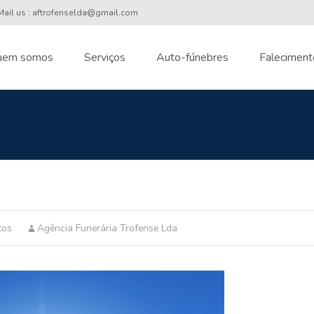
ail us : aftrofenselda@gmail.com
uem somos
Serviços
Auto-fúnebres
Faleciment
nt
tos
Agência Funerária Trofense Lda