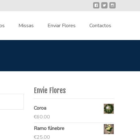
os
Missas
Enviar Flores
Contactos
Envie Flores
Coroa
€
60.00
Ramo fúnebre
€
25.00