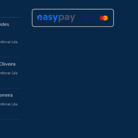
ndes
rofense Lda
Oliveira
rofense Lda
rreira
rofense Lda