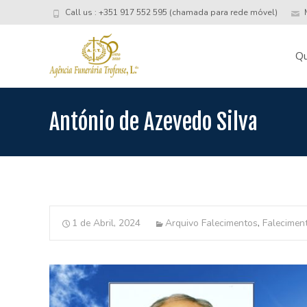
Call us : +351 917 552 595 (chamada para rede móvel)
M
Skip
to
Q
conte
António de Azevedo Silva
1 de Abril, 2024
Arquivo Falecimentos
,
Falecimen