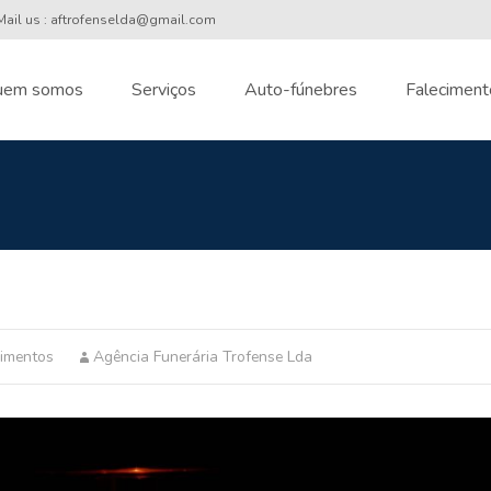
ail us : aftrofenselda@gmail.com
uem somos
Serviços
Auto-fúnebres
Faleciment
nt
cimentos
Agência Funerária Trofense Lda