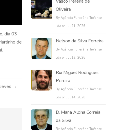
Vasco Pereira de
Oliveira
By Agência Funerária Trofense
Lda on Jul 21, 2026
e, dia 03
Nelson da Silva Ferreira
Martinho de
l,
By Agência Funerária Trofense
Lda on Jul 19, 2026
Rui Miguel Rodrigues
Pereira
 Neves
→
By Agência Funerária Trofense
Lda on Jul 14, 2026
D. Maria Alcina Correia
da Silva
By Agência Funerária Trofense