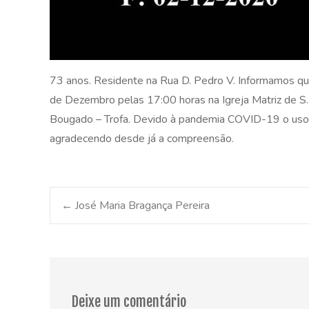
73 anos. Residente na Rua D. Pedro V. Informamos que
de Dezembro pelas 17:00 horas na Igreja Matriz de S. 
Bougado – Trofa. Devido à pandemia COVID-19 o uso d
agradecendo desde já a compreensão.
Post
←
José Maria Bragança Pereira
navigation
Deixe um comentário