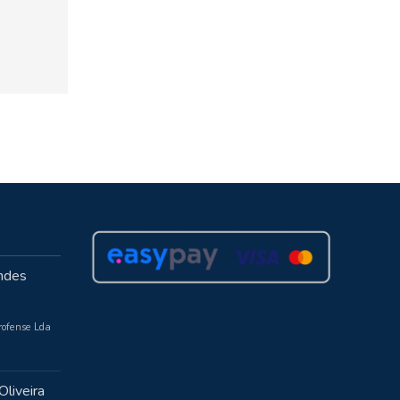
ndes
rofense Lda
Oliveira