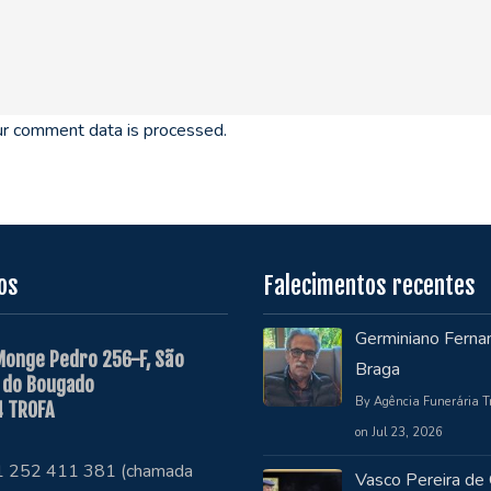
r comment data is processed.
os
Falecimentos recentes
Germiniano Ferna
Monge Pedro 256-F, São
Braga
 do Bougado
By Agência Funerária T
 TROFA
on Jul 23, 2026
51 252 411 381 (chamada
Vasco Pereira de 