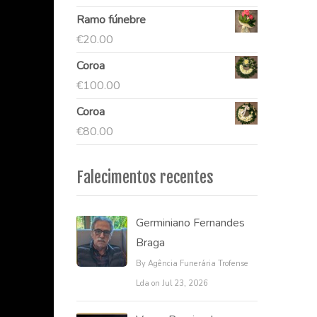
Ramo fúnebre
€
20.00
Coroa
€
100.00
Coroa
€
80.00
Falecimentos recentes
Germiniano Fernandes
Braga
By Agência Funerária Trofense
Lda on Jul 23, 2026