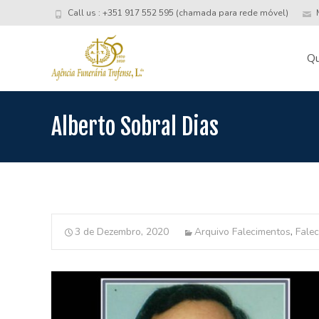
Call us : +351 917 552 595 (chamada para rede móvel)
M
Skip
to
Q
conte
Alberto Sobral Dias
3 de Dezembro, 2020
Arquivo Falecimentos
,
Fale