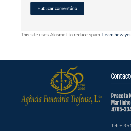
This site uses Akismet to reduce spam.
Learn how you
Contact
Praceta 
Martinho
4785-334
Tel: + 3