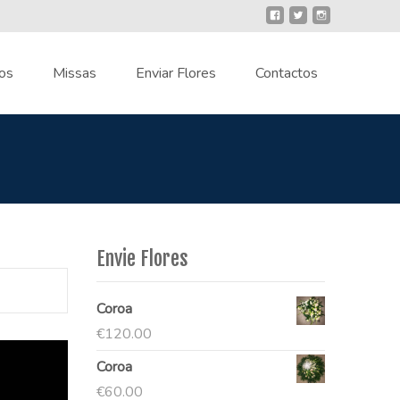
os
Missas
Enviar Flores
Contactos
Envie Flores
Coroa
€
120.00
Coroa
€
60.00