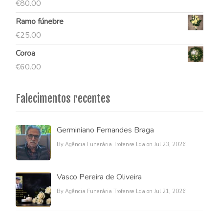
€
80.00
Ramo fúnebre
€
25.00
Coroa
€
60.00
Falecimentos recentes
Germiniano Fernandes Braga
By Agência Funerária Trofense Lda on Jul 23, 2026
Vasco Pereira de Oliveira
By Agência Funerária Trofense Lda on Jul 21, 2026