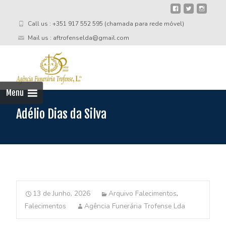
Call us : +351 917 552 595 (chamada para rede móvel)
Mail us : aftrofenselda@gmail.com
Skip
to
cont
Menu
Adélio Dias da Silva
13 de Junho, 2026
Arquivo Falecimentos
,
Falecimentos
Agência Funerária Trofense Lda