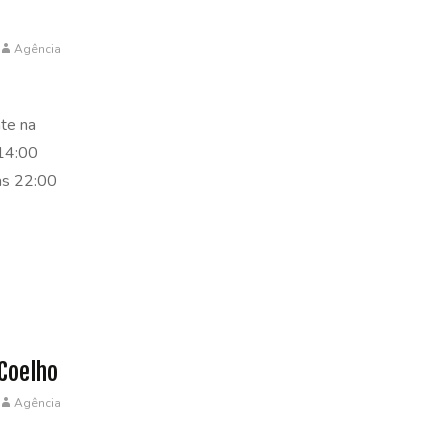
Agência
nte na
 14:00
las 22:00
 Coelho
Agência