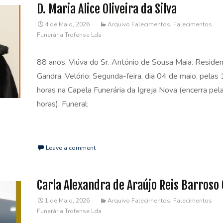
D. Maria Alice Oliveira da Silva
4 de Maio, 2026
Arquivo Falecimentos
,
Falecimentos
Funerária Trofense Lda
88 anos. Viúva do Sr. António de Sousa Maia. Reside
Gandra. Velório: Segunda-feira, dia 04 de maio, pelas
horas na Capela Funerária da Igreja Nova (encerra pe
horas). Funeral:
Read More…
Leave a comment
Carla Alexandra de Araújo Reis Barroso
1 de Maio, 2026
Arquivo Falecimentos
,
Falecimentos
Funerária Trofense Lda