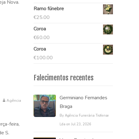
eja Nova.
Ramo fúnebre
€
25.00
Coroa
€
60.00
Coroa
€
100.00
Falecimentos recentes
Germiniano Fernandes
Agência
Braga
By Agência Funerária Trofense
rça-feira,
Lda on Jul 23, 2026
de S.