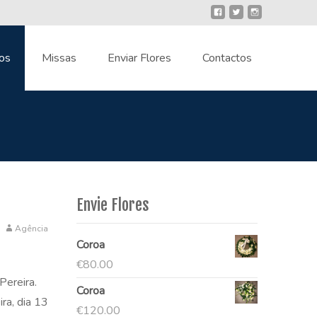
os
Missas
Enviar Flores
Contactos
Envie Flores
Agência
Coroa
€
80.00
Pereira.
Coroa
ra, dia 13
€
120.00