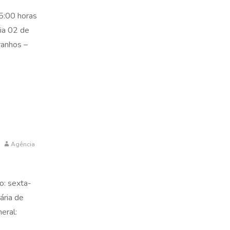
15:00 horas
dia 02 de
ranhos –
Agência
o: sexta-
ária de
eral: