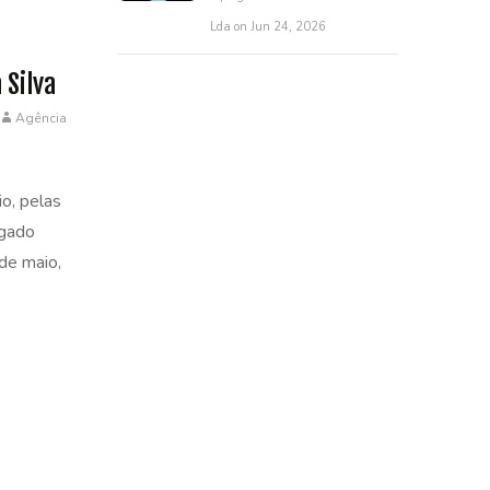
Lda on Jun 24, 2026
 Silva
Agência
io, pelas
ugado
 de maio,