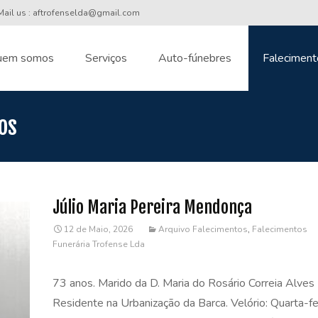
ail us : aftrofenselda@gmail.com
uem somos
Serviços
Auto-fúnebres
Faleciment
nt
os
Júlio Maria Pereira Mendonça
12 de Maio, 2026
Arquivo Falecimentos
,
Falecimentos
Funerária Trofense Lda
73 anos. Marido da D. Maria do Rosário Correia Alves 
Residente na Urbanização da Barca. Velório: Quarta-fei