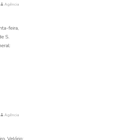
Agência
ta-feira,
de S.
eral:
Agência
ro. Velório: