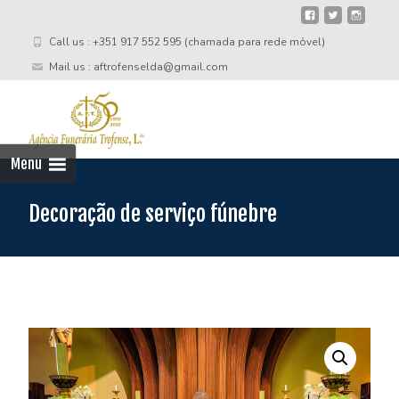
Call us : +351 917 552 595 (chamada para rede móvel)
Mail us : aftrofenselda@gmail.com
Skip
to
cont
Menu
Decoração de serviço fúnebre