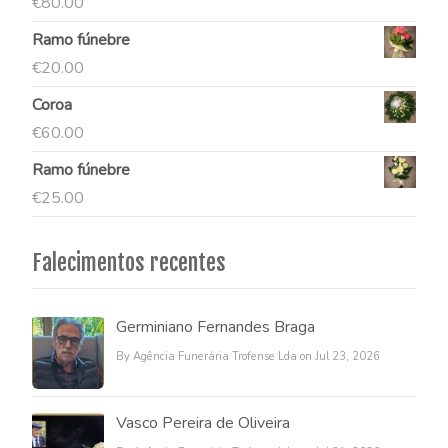
€
80.00
Ramo fúnebre
€
20.00
Coroa
€
60.00
Ramo fúnebre
€
25.00
Falecimentos recentes
Germiniano Fernandes Braga
By Agência Funerária Trofense Lda on Jul 23, 2026
Vasco Pereira de Oliveira