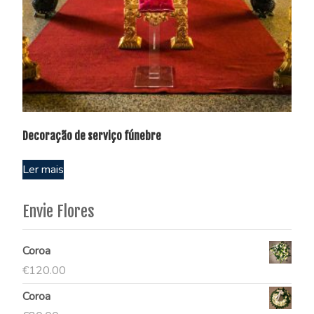
Decoração de serviço fúnebre
Ler mais
Envie Flores
Coroa
€
120.00
Coroa