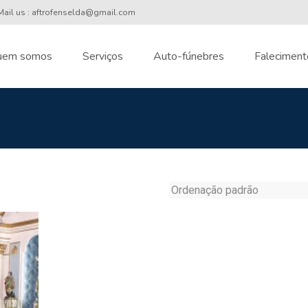
ail us : aftrofenselda@gmail.com
uem somos
Serviços
Auto-fúnebres
Faleciment
nt