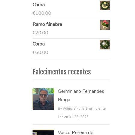
Coroa
€
100.00
Ramo fúnebre
€
20.00
Coroa
€
60.00
Falecimentos recentes
Germiniano Fernandes
Braga
By Agência Funerária Trofense
Lda on Jul 23, 2026
Vasco Pereira de