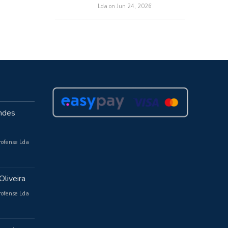
Lda on Jun 24, 2026
ndes
rofense Lda
Oliveira
rofense Lda