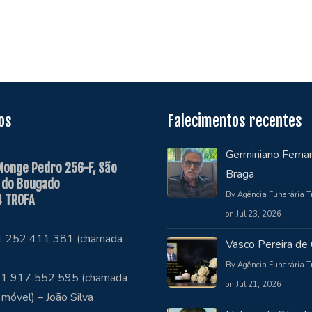
os
Falecimentos recentes
Germiniano Ferna
Monge Pedro 256-F, São
Braga
 do Bougado
By Agência Funerária T
 TROFA
on Jul 23, 2026
51 252 411 381 (chamada
Vasco Pereira de 
By Agência Funerária T
1 917 552 595 (chamada
on Jul 21, 2026
 móvel) – João Silva