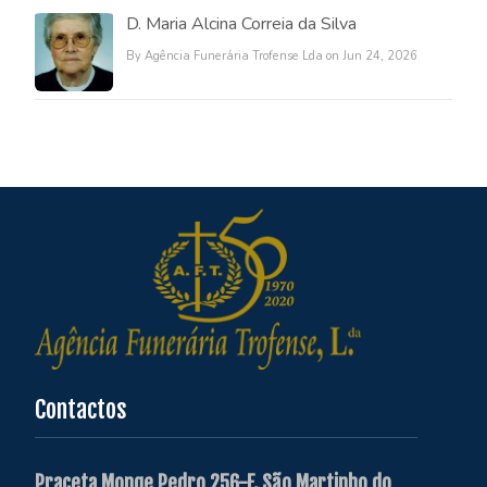
D. Maria Alcina Correia da Silva
By Agência Funerária Trofense Lda on Jun 24, 2026
Contactos
Praceta Monge Pedro 256-F, São Martinho do