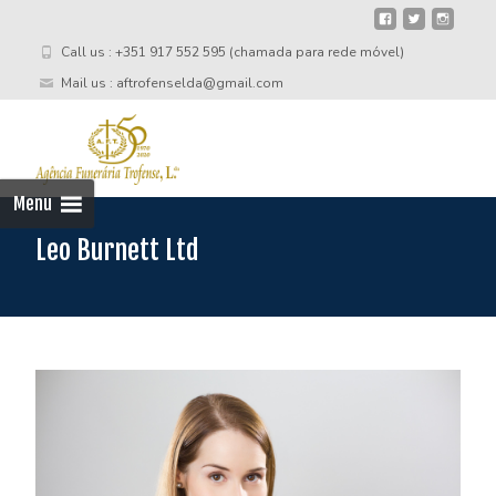
Call us : +351 917 552 595 (chamada para rede móvel)
Mail us : aftrofenselda@gmail.com
Skip
to
cont
Menu
Leo Burnett Ltd