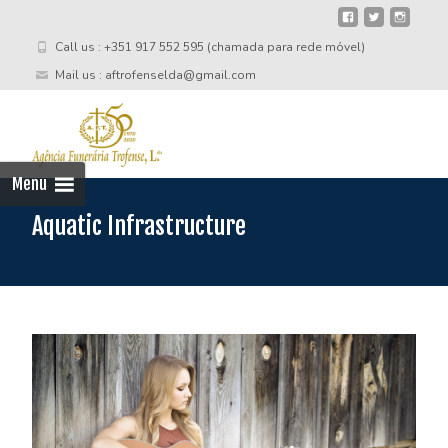
Call us : +351 917 552 595 (chamada para rede móvel)
Mail us : aftrofenselda@gmail.com
Skip
to
cont
Menu
Aquatic Infrastructure