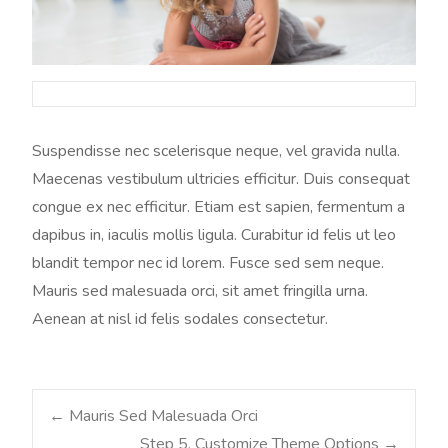
Suspendisse nec scelerisque neque, vel gravida nulla.
Maecenas vestibulum ultricies efficitur. Duis consequat
congue ex nec efficitur. Etiam est sapien, fermentum a
dapibus in, iaculis mollis ligula. Curabitur id felis ut leo
blandit tempor nec id lorem. Fusce sed sem neque.
Mauris sed malesuada orci, sit amet fringilla urna.
Aenean at nisl id felis sodales consectetur.
Post
←
Mauris Sed Malesuada Orci
Step 5. Customize Theme Options
→