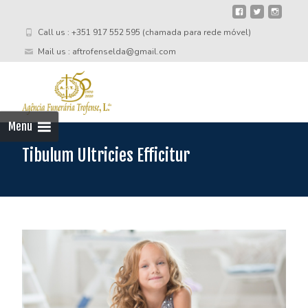
Call us : +351 917 552 595 (chamada para rede móvel)
Mail us : aftrofenselda@gmail.com
Skip
to
cont
Menu
Tibulum Ultricies Efficitur