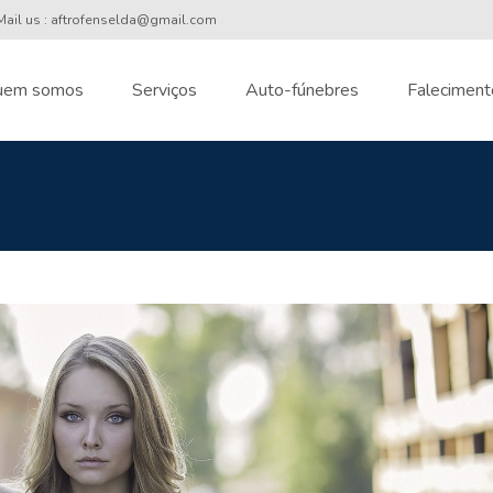
ail us : aftrofenselda@gmail.com
uem somos
Serviços
Auto-fúnebres
Faleciment
nt