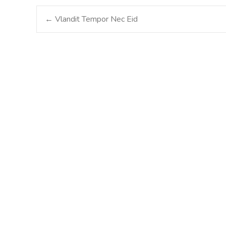
Post
←
Vlandit Tempor Nec Eid
navigation