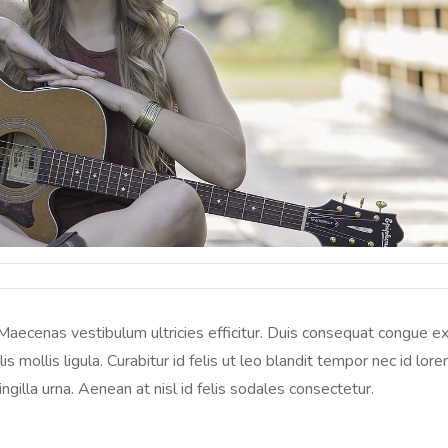
Maecenas vestibulum ultricies efficitur. Duis consequat congue e
is mollis ligula. Curabitur id felis ut leo blandit tempor nec id lor
gilla urna. Aenean at nisl id felis sodales consectetur.