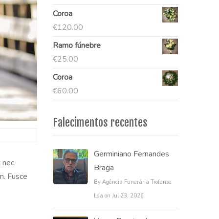
Coroa
€
120.00
Ramo fúnebre
€
25.00
Coroa
€
60.00
Falecimentos recentes
Germiniano Fernandes
x nec
Braga
em. Fusce
By Agência Funerária Trofense
Lda on Jul 23, 2026