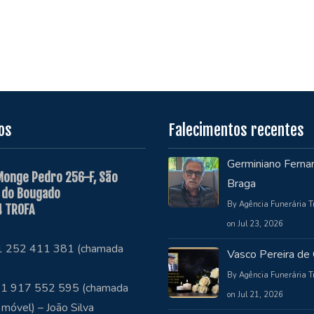
os
Falecimentos recentes
Germiniano Ferna
Monge Pedro 256-F, São
Braga
 do Bougado
By Agência Funerária T
 TROFA
on Jul 23, 2026
51 252 411 381 (chamada
Vasco Pereira de 
By Agência Funerária T
1 917 552 595 (chamada
on Jul 21, 2026
 móvel) – João Silva