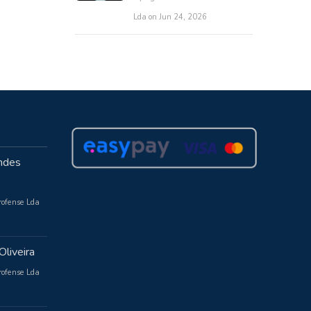
Lda on Jun 24, 2026
ndes
rofense Lda
Oliveira
rofense Lda