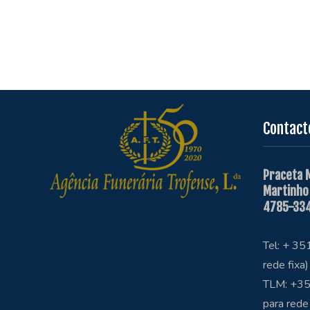
Contact
Praceta 
Martinho
4785-334
Tel: + 3
rede fixa)
TLM: +35
para rede