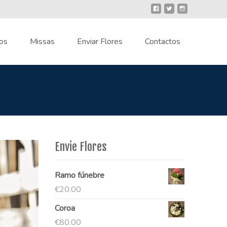
os
Missas
Enviar Flores
Contactos
Envie Flores
Ramo fúnebre
€
20.00
Coroa
€
80.00