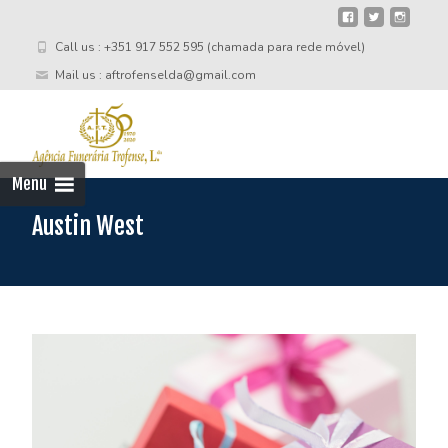
Call us : +351 917 552 595 (chamada para rede móvel)
Mail us : aftrofenselda@gmail.com
Skip
to
cont
Menu
Austin West